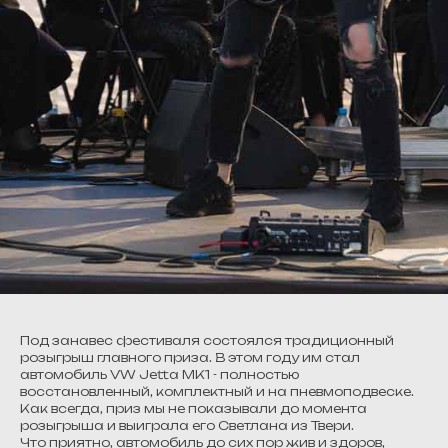
Под занавес фестиваля состоялся традиционный
розыгрыш главного приза. В этом году им стал
автомобиль VW Jetta MK1 - полностью
восстановленный, комплектный и на пневмоподвеске.
Как всегда, приз мы не показывали до момента
розыгрыша и выиграла его Светлана из Твери.
Что приятно, автомобиль до сих пор жив и здоров,